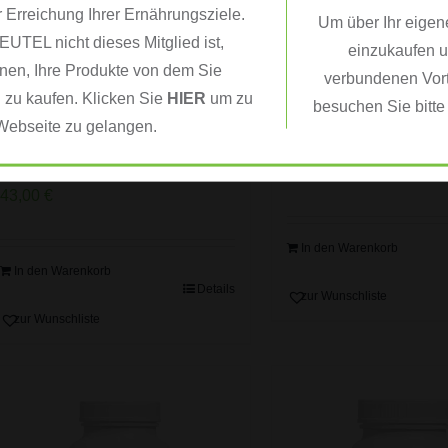
r Erreichung Ihrer Ernährungsziele.
Um über Ihr eigen
TEL nicht dieses Mitglied ist,
einzukaufen u
nen, Ihre Produkte von dem Sie
verbundenen Vorte
 zu kaufen. Klicken Sie
HIER
um zu
besuchen Sie bitt
Instant-Kräutergetränk mit
Instant-Kräutergetr
Webseite zu gelangen.
Tee-Extrakten – Himbeere (51
Tee-Extrakten – Pfirs
g)
43,00
€
43,00
€
In den Warenkorb
In den Warenkorb
Details
zur Wunschliste
zur Wunschliste