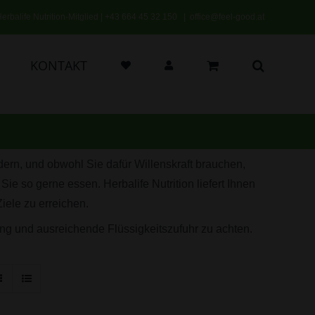
erbalife Nutrition-Mitglied |
+43 664 45 32 150
|
office@feel-good.at
KONTAKT
dern, und obwohl Sie dafür Willenskraft brauchen,
Sie so gerne essen. Herbalife Nutrition liefert Ihnen
Ziele zu erreichen.
g und ausreichende Flüssigkeitszufuhr zu achten.