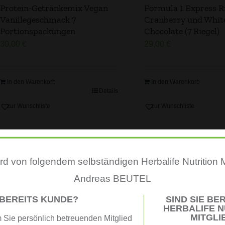
Protein-Getränkemix Vegan
Formula 1 Express R
Vanillegeschmack 7
Cranberry und Whit
Portionspackungen
Chocolate (7 Riegel)
30,00
€
29,00
€
In den Warenkorb
In den Warenkorb
Details
zur Wunschliste
zur Wunschliste
d von folgendem selbständigen Herbalife Nutrition M
Andreas BEUTEL
 BEREITS KUNDE?
SIND SIE BER
HERBALIFE N
MITGLI
Sie persönlich betreuenden Mitglied