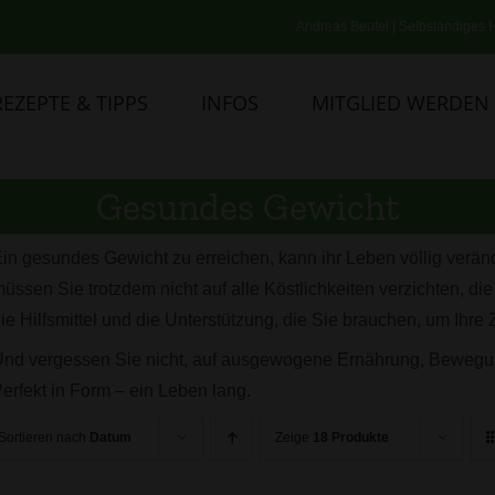
Andreas Beutel | Selbständiges H
REZEPTE & TIPPS
INFOS
MITGLIED WERDEN
Gesundes Gewicht
in gesundes Gewicht zu erreichen, kann ihr Leben völlig verän
üssen Sie trotzdem nicht auf alle Köstlichkeiten verzichten, die 
ie Hilfsmittel und die Unterstützung, die Sie brauchen, um Ihre 
nd vergessen Sie nicht, auf ausgewogene Ernährung, Bewegun
erfekt in Form – ein Leben lang.
Sortieren nach
Datum
Zeige
18 Produkte