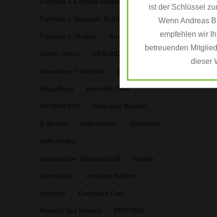
Formula 1 Express Riegel
ist der Schlüssel zu
Formula 1 Gesunde Mahlzeit
Wenn Andreas BEU
empfehlen wir Ih
Formula 1-Shakes
fruchtig
betreuenden Mitglied
Gelee-Drops
GESUNDE FETTE
dieser 
Gesundes Frühstück
glutenfrei
Hautpflege
Herbalife Gels
HYDRATION
Ideal zum Backen
K-Beauty
kalorienarm
Kochbuch
koffeinhältig
koreanische Wissenschaft
Kreatin
laktosefrei
Limitierte Edition
milchfrei
Overnight Oats
Produkt des Monats
PROTEIN