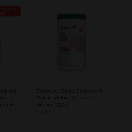
änk mit
Formula 1-Shake Erdbeere &
ngo
Wassermelone Saisonale
chmack
Edition (550g)
65,00
€