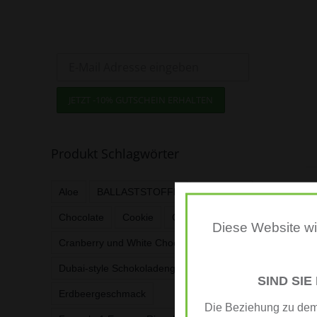
Jetzt zum Newsletter anmelden
und -10% Gutschein sichern!
Produkt Schlagwörter
Aloe
BALLASTSTOFFE
Cafè Latte
Chocolate
Cookie
CR7Drive
Diese Website wir
Cranberry und White Chocolate
Dubai-style Schokoladengeschmack
SIND SIE
Erdbeergeschmack
Die Beziehung zu dem 