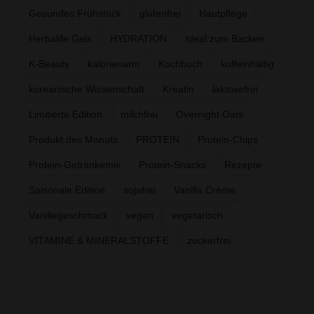
Gesundes Frühstück
glutenfrei
Hautpflege
Herbalife Gels
HYDRATION
Ideal zum Backen
K-Beauty
kalorienarm
Kochbuch
koffeinhältig
koreanische Wissenschaft
Kreatin
laktosefrei
Limitierte Edition
milchfrei
Overnight Oats
Produkt des Monats
PROTEIN
Protein-Chips
Protein-Getränkemix
Protein-Snacks
Rezepte
Saisonale Edition
sojafrei
Vanilla Crème
Vanillegeschmack
vegan
vegetarisch
VITAMINE & MINERALSTOFFE
zuckerfrei