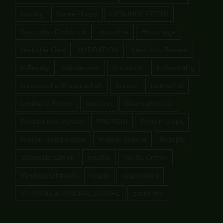
fruchtig
Gelee-Drops
GESUNDE FETTE
Gesundes Frühstück
glutenfrei
Hautpflege
Herbalife Gels
HYDRATION
Ideal zum Backen
K-Beauty
kalorienarm
Kochbuch
koffeinhältig
koreanische Wissenschaft
Kreatin
laktosefrei
Limitierte Edition
milchfrei
Overnight Oats
Produkt des Monats
PROTEIN
Protein-Chips
Protein-Getränkemix
Protein-Snacks
Rezepte
Saisonale Edition
sojafrei
Vanilla Crème
Vanillegeschmack
vegan
vegetarisch
VITAMINE & MINERALSTOFFE
zuckerfrei