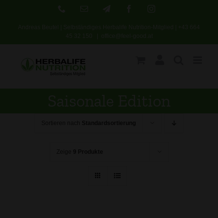
Skip
Phone
E-
Telegram
Facebook
Instagram
Mail
to
Andreas Beutel | Selbständiges Herbalife Nutrition-Mitglied |
+43 664
content
45 32 150
|
office@feel-good.at
Saisonale Edition
Sortieren nach
Standardsortierung
Zeige
9 Produkte