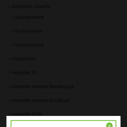
Gesundes Gewicht
Basisprodukte
Proteinpower
Unterstützung
Herbal Aloe
Herbalife 24
Herbalife Nutrition Beraterpack
Herbalife Nutrition Kochbuch
Herbalife SKIN
x