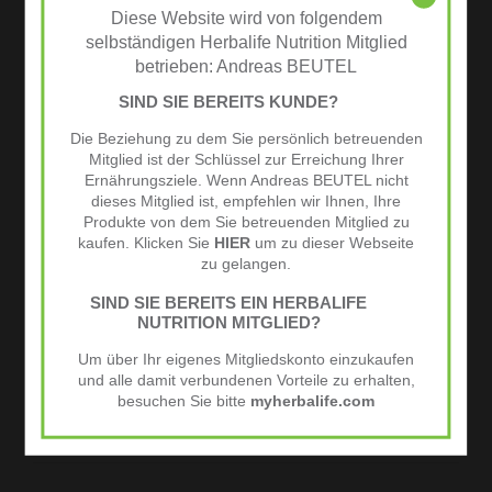
High Protein Iced Coffee
Diese Website wird von folgendem
selbständigen Herbalife Nutrition Mitglied
Nahrungsergänzungen
betrieben: Andreas BEUTEL
SIND SIE BEREITS KUNDE?
Premiumkunden-Programm
Die Beziehung zu dem Sie persönlich betreuenden
Mitglied ist der Schlüssel zur Erreichung Ihrer
Proben
Ernährungsziele. Wenn Andreas BEUTEL nicht
dieses Mitglied ist, empfehlen wir Ihnen, Ihre
Produkt des Monats
Produkte von dem Sie betreuenden Mitglied zu
kaufen. Klicken Sie
HIER
um zu dieser Webseite
zu gelangen.
Programme
SIND SIE BEREITS EIN HERBALIFE
NUTRITION MITGLIED?
Tri-Blend Select
Um über Ihr eigenes Mitgliedskonto einzukaufen
und alle damit verbundenen Vorteile zu erhalten,
Vitamine & Mineralstoffe
besuchen Sie bitte
myherbalife.com
Zubehör