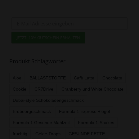
Jetzt zum Newsletter anmelden
und -10% Gutschein sichern!
Produkt Schlagwörter
Aloe
BALLASTSTOFFE
Cafè Latte
Chocolate
Cookie
CR7Drive
Cranberry und White Chocolate
Dubai-style Schokoladengeschmack
Erdbeergeschmack
Formula 1 Express Riegel
Formula 1 Gesunde Mahlzeit
Formula 1-Shakes
fruchtig
Gelee-Drops
GESUNDE FETTE