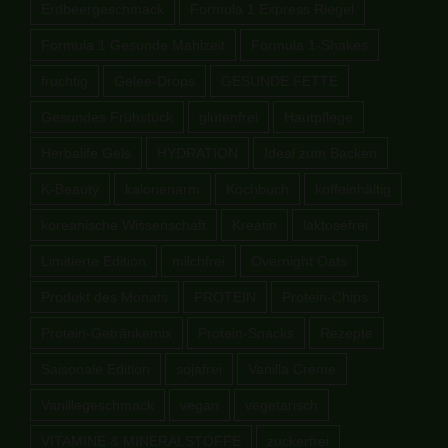
Erdbeergeschmack
Formula 1 Express Riegel
Formula 1 Gesunde Mahlzeit
Formula 1-Shakes
fruchtig
Gelee-Drops
GESUNDE FETTE
Gesundes Frühstück
glutenfrei
Hautpflege
Herbalife Gels
HYDRATION
Ideal zum Backen
K-Beauty
kalorienarm
Kochbuch
koffeinhältig
koreanische Wissenschaft
Kreatin
laktosefrei
Limitierte Edition
milchfrei
Overnight Oats
Produkt des Monats
PROTEIN
Protein-Chips
Protein-Getränkemix
Protein-Snacks
Rezepte
Saisonale Edition
sojafrei
Vanilla Crème
Vanillegeschmack
vegan
vegetarisch
VITAMINE & MINERALSTOFFE
zuckerfrei