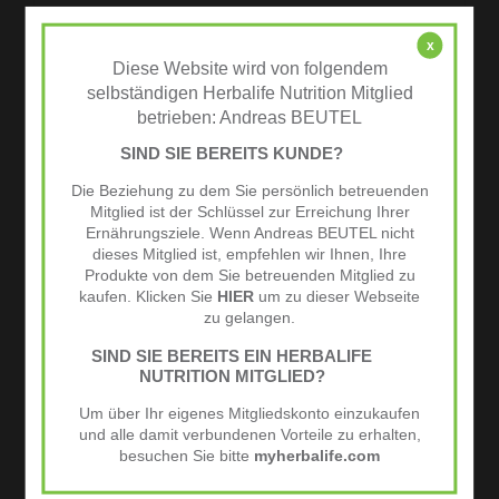
x
Diese Website wird von folgendem
selbständigen Herbalife Nutrition Mitglied
betrieben: Andreas BEUTEL
SIND SIE BEREITS KUNDE?
Die Beziehung zu dem Sie persönlich betreuenden
Mitglied ist der Schlüssel zur Erreichung Ihrer
Ernährungsziele. Wenn Andreas BEUTEL nicht
dieses Mitglied ist, empfehlen wir Ihnen, Ihre
Produkte von dem Sie betreuenden Mitglied zu
kaufen. Klicken Sie
HIER
um zu dieser Webseite
zu gelangen.
SIND SIE BEREITS EIN HERBALIFE
NUTRITION MITGLIED?
Um über Ihr eigenes Mitgliedskonto einzukaufen
und alle damit verbundenen Vorteile zu erhalten,
besuchen Sie bitte
myherbalife.com
Herbal Aloe Waschlotion (250 ml)
18,00
€