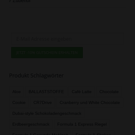
Zubehör
Jetzt zum Newsletter anmelden
und -10% Gutschein sichern!
Produkt Schlagwörter
Aloe
BALLASTSTOFFE
Cafè Latte
Chocolate
Cookie
CR7Drive
Cranberry und White Chocolate
Dubai-style Schokoladengeschmack
Erdbeergeschmack
Formula 1 Express Riegel
Formula 1 Gesunde Mahlzeit
Formula 1-Shakes