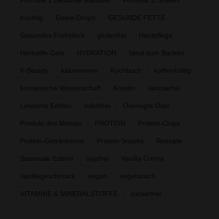
fruchtig
Gelee-Drops
GESUNDE FETTE
Gesundes Frühstück
glutenfrei
Hautpflege
Herbalife Gels
HYDRATION
Ideal zum Backen
K-Beauty
kalorienarm
Kochbuch
koffeinhältig
koreanische Wissenschaft
Kreatin
laktosefrei
Limitierte Edition
milchfrei
Overnight Oats
Produkt des Monats
PROTEIN
Protein-Chips
Protein-Getränkemix
Protein-Snacks
Rezepte
Saisonale Edition
sojafrei
Vanilla Crème
Vanillegeschmack
vegan
vegetarisch
VITAMINE & MINERALSTOFFE
zuckerfrei