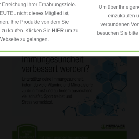
r Erreichung Ihrer Ernährungsziele.
Um über Ihr eigen
TEL nicht dieses Mitglied ist,
einzukaufen u
nen, Ihre Produkte von dem Sie
verbundenen Vorte
 zu kaufen. Klicken Sie
HIER
um zu
besuchen Sie bitt
Webseite zu gelangen.