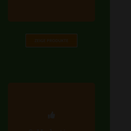
MEHR ERFAHREN
ZEIGE PRODUKTE
Hydration
Wir müssen uns von innen und
außen gut mit Flüssigkeit versorgen,
damit wir gut aussehen und uns gut
fühlen.