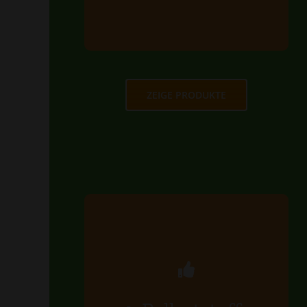
MEHR ERFAHREN
ZEIGE PRODUKTE
Ballaststoffe
Ballaststoffe
haben eine positive Wirkung
auf die Funktion
unseres Körpers.