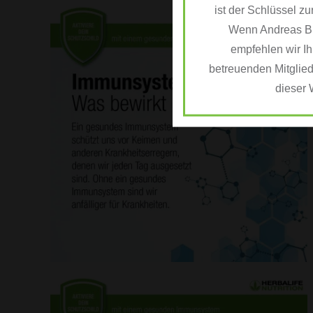
ist der Schlüssel zu
Wenn Andreas BEU
empfehlen wir Ih
betreuenden Mitglied
dieser 