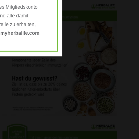
es Mitgliedskonto
nd alle damit
ile zu erhalten,
e
myherbalife.com