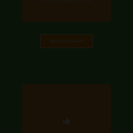
MEHR ERFAHREN
ZEIGE PRODUKTE
Phytonährstoffe
Phytonährstoffe sind Pigmente, die
dem Obst und Gemüse ihre
Farbenpracht verleihen. Sie
schützen vor Zell- und