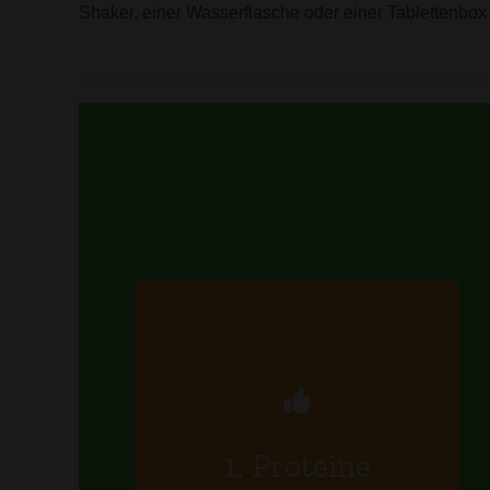
Shaker, einer Wasserflasche oder einer Tablettenbox
PROTEINE
Protein ist ein Makronährstoff,
der zum
Aufbau der Muskelmasse
beiträgt.
1. Proteine