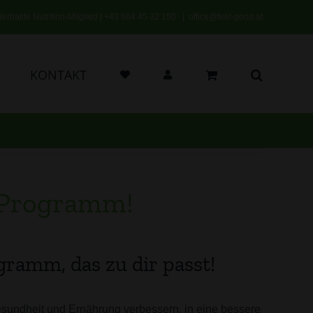
erbalife Nutrition-Mitglied |
+43 664 45 32 150
|
office@feel-good.at
KONTAKT
Programm!
gramm, das zu dir passt!
esundheit und Ernährung verbessern, in eine bessere