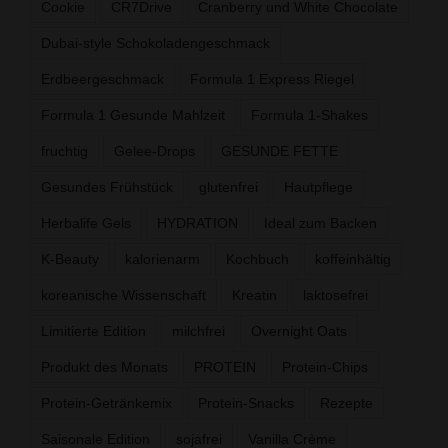
Cookie
CR7Drive
Cranberry und White Chocolate
Dubai-style Schokoladengeschmack
Erdbeergeschmack
Formula 1 Express Riegel
Formula 1 Gesunde Mahlzeit
Formula 1-Shakes
fruchtig
Gelee-Drops
GESUNDE FETTE
Gesundes Frühstück
glutenfrei
Hautpflege
Herbalife Gels
HYDRATION
Ideal zum Backen
K-Beauty
kalorienarm
Kochbuch
koffeinhältig
koreanische Wissenschaft
Kreatin
laktosefrei
Limitierte Edition
milchfrei
Overnight Oats
Produkt des Monats
PROTEIN
Protein-Chips
Protein-Getränkemix
Protein-Snacks
Rezepte
Saisonale Edition
sojafrei
Vanilla Crème