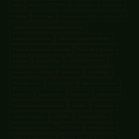
Aloe
BALLASTSTOFFE
Cafè Latte
Chocolate
Cookie
CR7Drive
Cranberry und White Chocolate
Dubai-style Schokoladengeschmack
Erdbeergeschmack
Formula 1 Express Riegel
Formula 1 Gesunde Mahlzeit
Formula 1-Shakes
fruchtig
Gelee-Drops
GESUNDE FETTE
Gesundes Frühstück
glutenfrei
Hautpflege
Herbalife Gels
HYDRATION
Ideal zum Backen
K-Beauty
kalorienarm
Kochbuch
koffeinhältig
koreanische Wissenschaft
Kreatin
laktosefrei
Limitierte Edition
milchfrei
Overnight Oats
Produkt des Monats
PROTEIN
Protein-Chips
Protein-Getränkemix
Protein-Snacks
Rezepte