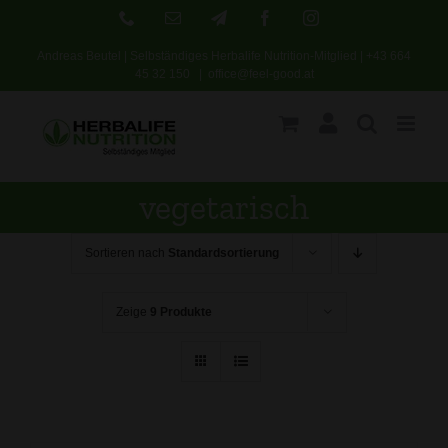
Skip
Phone
E-
Telegram
Facebook
Instagram
Mail
to
Andreas Beutel | Selbständiges Herbalife Nutrition-Mitglied |
+43 664
content
45 32 150
|
office@feel-good.at
vegetarisch
Sortieren nach
Standardsortierung
Zeige
9 Produkte