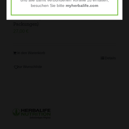
und alle damit verbundenen Vorteile zu erhalten,
besuchen Sie bitte
myherbalife.com
Protein-Chips Sour Cream & Onion (10
Packungen)
27,00
€
In den Warenkorb
Details
zur Wunschliste