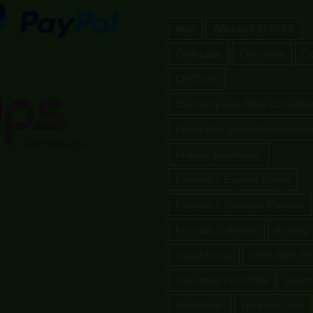
Aloe
BALLASTSTOFFE
Cafè Latte
Chocolate
Co
CR7Drive
Cranberry und White Chocolat
Dubai-style Schokoladengesc
Erdbeergeschmack
Formula 1 Express Riegel
Formula 1 Gesunde Mahlzeit
Formula 1-Shakes
fruchtig
Gelee-Drops
GESUNDE FE
Gesundes Frühstück
gluten
Hautpflege
Herbalife Gels