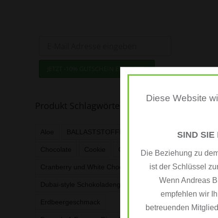
Jetzt zum Newsletter anmelden
und -10% Gutschein sichern!
Diese Website wir
Produkt Schlagwörter
Aloe
BALLASTSTOFFE
Cafè Latte
SIND SIE
Chocolate
Cookie
CR7Drive
Die Beziehung zu dem 
ist der Schlüssel zu
Cranberry und White Chocolate
Wenn Andreas BEU
Dubai-style Schokoladengeschmack
empfehlen wir Ih
Erdbeergeschmack
betreuenden Mitglied