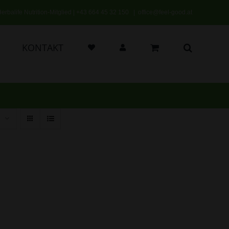
erbalife Nutrition-Mitglied |
+43 664 45 32 150
|
office@feel-good.at
KONTAKT