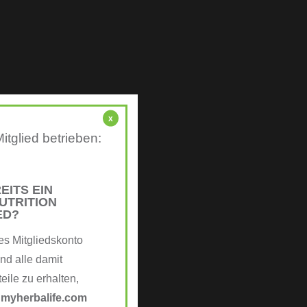
x
itglied betrieben:
EITS EIN
UTRITION
ED?
es Mitgliedskonto
nd alle damit
ile zu erhalten,
e
myherbalife.com