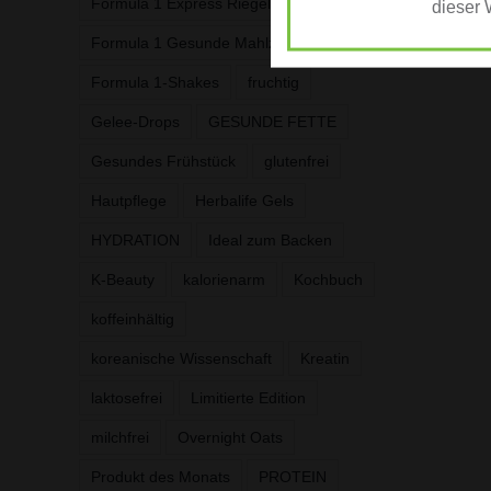
Formula 1 Express Riegel
dieser 
Formula 1 Gesunde Mahlzeit
Formula 1-Shakes
fruchtig
Gelee-Drops
GESUNDE FETTE
Gesundes Frühstück
glutenfrei
Hautpflege
Herbalife Gels
HYDRATION
Ideal zum Backen
K-Beauty
kalorienarm
Kochbuch
koffeinhältig
koreanische Wissenschaft
Kreatin
laktosefrei
Limitierte Edition
milchfrei
Overnight Oats
Produkt des Monats
PROTEIN