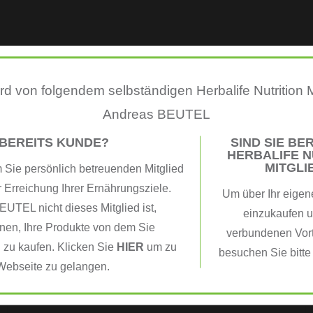
tt: SKU 508K HL/Skin 10 % Niacinamide Serum
d von folgendem selbständigen Herbalife Nutrition M
Andreas BEUTEL
 BEREITS KUNDE?
SIND SIE BER
HERBALIFE N
MITGLI
Sie persönlich betreuenden Mitglied
Tweet This Product
Pin This Product
r Erreichung Ihrer Ernährungsziele.
Um über Ihr eigen
TEL nicht dieses Mitglied ist,
einzukaufen u
nen, Ihre Produkte von dem Sie
verbundenen Vorte
 zu kaufen. Klicken Sie
HIER
um zu
besuchen Sie bitt
Webseite zu gelangen.