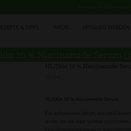
Andreas Beutel | Selbständiges H
REZEPTE & TIPPS
INFOS
MITGLIED WERDEN
kin 10 % Niacinamide Serum (3
HL/Skin 10 % Niacinamide Ser
58,00
€
HL/Skin 10 % Niacinamide Serum
Ein aufhellendes Serum, das mit Experten
wurde, um die Haut sichtbar aufzuhellen 
Feuchtigkeitsgleichgewicht aufrechterhäl