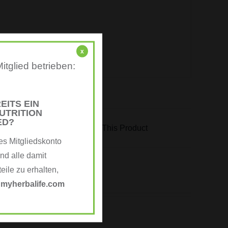
x
itglied betrieben:
EITS EIN
UTRITION
ED?
Email This Product
es Mitgliedskonto
nd alle damit
ile zu erhalten,
e
myherbalife.com