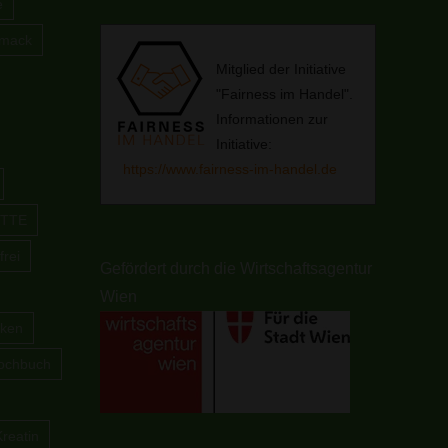
e
hmack
Mitglied der Initiative
"Fairness im Handel".
Informationen zur
Initiative:
https://www.fairness-im-handel.de
TTE
frei
Gefördert durch die Wirtschaftsagentur
Wien
cken
ochbuch
Kreatin