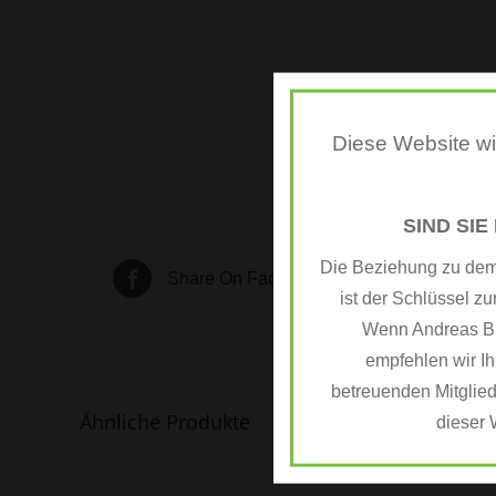
Produktetike
Diese Website wir
SIND SIE
Die Beziehung zu dem 
Share On Facebook
ist der Schlüssel zu
Wenn Andreas BEU
empfehlen wir Ih
betreuenden Mitglied
Ähnliche Produkte
dieser 