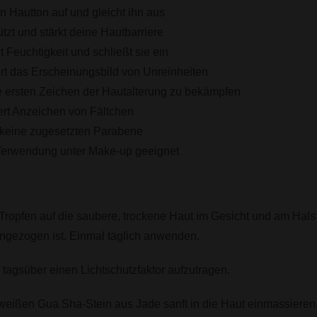
en Hautton auf und gleicht ihn aus
ützt und stärkt deine Hautbarriere
 Feuchtigkeit und schließt sie ein
rt das Erscheinungsbild von Unreinheiten
die ersten Zeichen der Hautalterung zu bekämpfen
rt Anzeichen von Fältchen
 keine zugesetzten Parabene
 Verwendung unter Make-up geeignet
Tropfen auf die saubere, trockene Haut im Gesicht und am Hals a
ingezogen ist. Einmal täglich anwenden.
, tagsüber einen Lichtschutzfaktor aufzutragen.
weißen Gua Sha-Stein aus Jade sanft in die Haut einmassieren