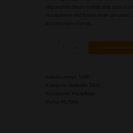
Niacinamid-Serum enthält eine hohe Konz
Hautbarriere und fördert einen gesunden, s
einziehenden Formel.
In den Warenkor
HL/Skin
10
%
Niacinamide
Artikelnummer:
508K
Serum
Kategorie:
Herbalife SKIN
(30
Schlagwort:
Hautpflege
ml)
Marke:
HL/Skin
Menge