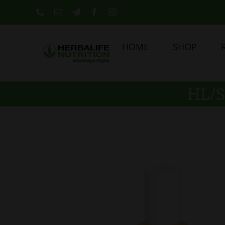
Skip
Phone
E-
Telegram
Facebook
Instagram
Mail
to
content
HOME
SHOP
HL/S