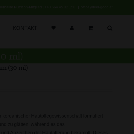
erbalife Nutrition-Mitglied |
+43 664 45 32 150
|
office@feel-good.at
KONTAKT
0 ml)
um (30 ml)
 koreanischer Hautpflegewissenschaft formuliert
und zu glätten, während es das
t und Anzeichen der Hautalterung bekämpft. Dieses