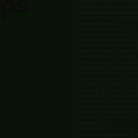
Cranberry und White Chocolat
Dubai-style Schokoladengesc
Erdbeergeschmack
Formula 1 Express Riegel
Formula 1 Gesunde Mahlzeit
Formula 1-Shakes
fruchtig
Gelee-Drops
GESUNDE FE
Gesundes Frühstück
gluten
Hautpflege
Herbalife Gels
HYDRATION
Ideal zum Ba
K-Beauty
kalorienarm
K
koffeinhältig
koreanische Wissenschaft