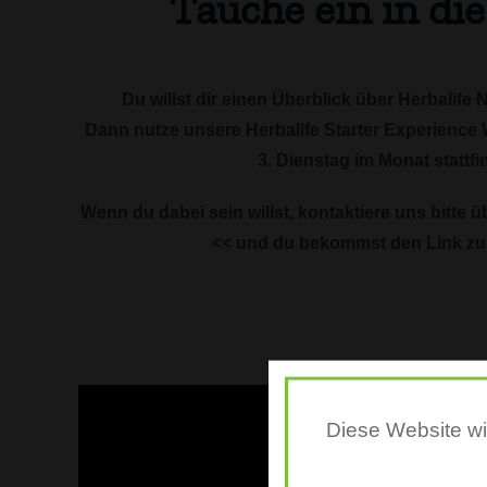
Tauche ein in 
Du willst dir einen Überblick über Herbalife 
Dann nutze unsere Herbalife Starter Experience 
3. Dienstag im Monat stattfi
Wenn du dabei sein willst, kontaktiere uns bitte 
<< und du bekommst den Link zu
Diese Website wir