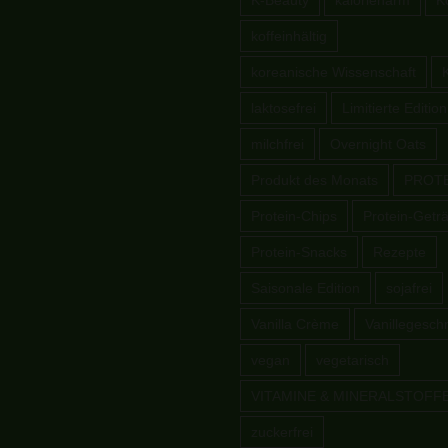
K-Beauty
kalorienarm
K
koffeinhältig
koreanische Wissenschaft
laktosefrei
Limitierte Edition
milchfrei
Overnight Oats
Produkt des Monats
PROT
Protein-Chips
Protein-Getr
Protein-Snacks
Rezepte
Saisonale Edition
sojafrei
Vanilla Crème
Vanillegesc
vegan
vegetarisch
VITAMINE & MINERALSTOFF
zuckerfrei