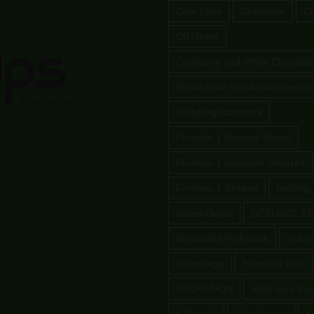
Cafè Latte
Chocolate
Co
CR7Drive
Cranberry und White Chocolat
Dubai-style Schokoladengesc
Erdbeergeschmack
Formula 1 Express Riegel
Formula 1 Gesunde Mahlzeit
Formula 1-Shakes
fruchtig
Gelee-Drops
GESUNDE FE
Gesundes Frühstück
gluten
Hautpflege
Herbalife Gels
HYDRATION
Ideal zum Ba