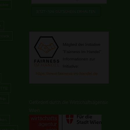
okie
e
hmack
Mitglied der Initiative
"Fairness im Handel".
Informationen zur
Initiative:
https://www.fairness-im-handel.de
TTE
frei
Gefördert durch die Wirtschaftsagentur
Wien
cken