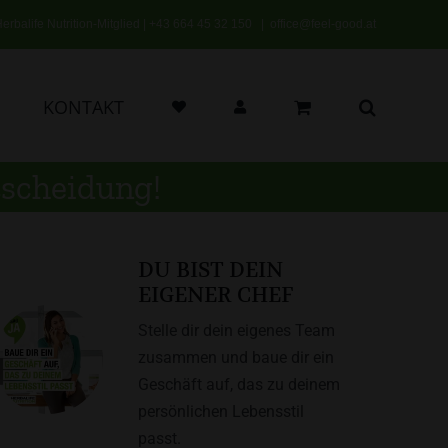
erbalife Nutrition-Mitglied |
+43 664 45 32 150
|
office@feel-good.at
KONTAKT
ntscheidung!
DU BIST DEIN
EIGENER CHEF
Stelle dir dein eigenes Team
zusammen und baue dir ein
Geschäft auf, das zu deinem
persönlichen Lebensstil
passt.