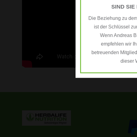
SIND SIE
Die Beziehung zu dem 
ist der Schlüssel zu
Wenn Andreas BEU
empfehlen wir Ih
betreuenden Mitglied
dieser 