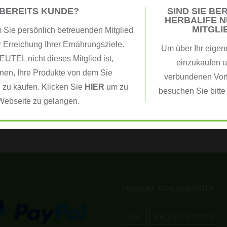
terms. It’s a flexible opp
 BEREITS KUNDE?
SIND SIE BER
HERBALIFE N
lives.
MITGLI
Sie persönlich betreuenden Mitglied
r Erreichung Ihrer Ernährungsziele.
Um über Ihr eigen
Become a Me
TEL nicht dieses Mitglied ist,
Communi
einzukaufen u
nen, Ihre Produkte von dem Sie
verbundenen Vorte
 zu kaufen. Klicken Sie
HIER
um zu
besuchen Sie bitt
Webseite zu gelangen.
PRODUKT SCHLAGWÖRTER
Aloe
BALLASTSTOFFE