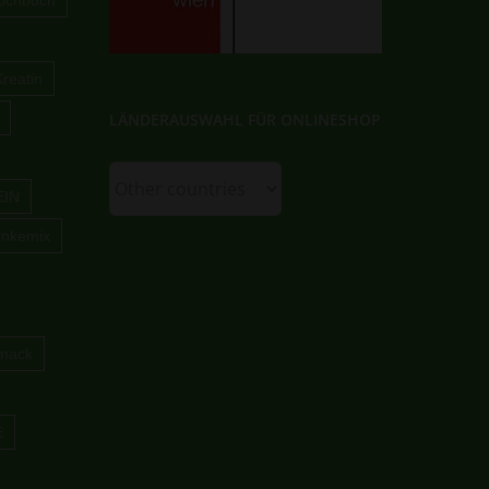
ochbuch
Kreatin
LÄNDERAUSWAHL FÜR ONLINESHOP
EIN
änkemix
hmack
E