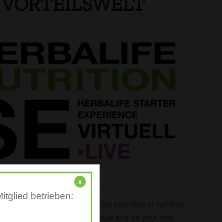
ON VORTEILSWELT
x
ALIFE MEMBER
itglied betrieben:
Independent Distributor, dedicate part-time or full-time
n business on a flexible schedule and on your own