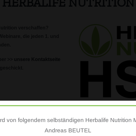
die HERBALIFE NUTRITI
Nutrition verschaffen?
Webinare, die jeden 1. und
nden.
über >>
unsere Kontaktseite
geschickt.
BECOME A HERB
d von folgendem selbständigen Herbalife Nutrition M
As an Herbalife Nutrition 
Andreas BEUTEL
hours to building your ow