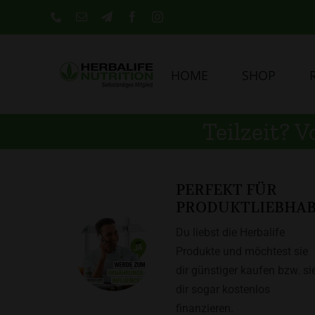
Skip
Phone
E-
Telegram
Facebook
Instagram
Mail
to
content
HOME
SHOP
Teilzeit? V
PERFEKT FÜR
PRODUKTLIEBHA
Du liebst die Herbalife
Produkte und möchtest sie
dir günstiger kaufen bzw. si
dir sogar kostenlos
finanzieren.