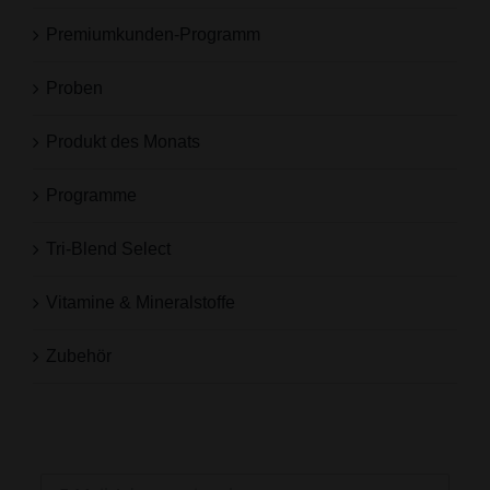
Premiumkunden-Programm
Proben
Produkt des Monats
Programme
Tri-Blend Select
Vitamine & Mineralstoffe
Zubehör
Jetzt zum Newsletter anmelden
und -10% Gutschein sichern!