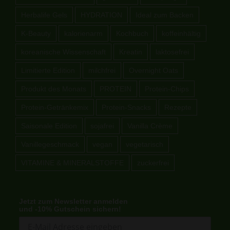
Herbalife Gels
HYDRATION
Ideal zum Backen
K-Beauty
kalorienarm
Kochbuch
koffeinhältig
koreanische Wissenschaft
Kreatin
laktosefrei
Limitierte Edition
milchfrei
Overnight Oats
Produkt des Monats
PROTEIN
Protein-Chips
Protein-Getränkemix
Protein-Snacks
Rezepte
Saisonale Edition
sojafrei
Vanilla Crème
Vanillegeschmack
vegan
vegetarisch
VITAMINE & MINERALSTOFFE
zuckerfrei
Jetzt zum Newsletter anmelden
und -10% Gutschein sichern!