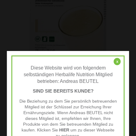
x
Diese Website wird von folgendem
selbständigen Herbalife Nutrition Mitglied
betrieben: Andreas BEUTEL
Protein-Getränkemix Vegan
Vanillegeschmack 7 Portionspackungen
SIND SIE BEREITS KUNDE?
30,00
€
Die Beziehung zu dem Sie persönlich betreuenden
Mitglied ist der Schlüssel zur Erreichung Ihrer
Ernährungsziele. Wenn Andreas BEUTEL nicht
dieses Mitglied ist, empfehlen wir Ihnen, Ihre
In den Warenkorb
Produkte von dem Sie betreuenden Mitglied zu
Details
kaufen. Klicken Sie
HIER
um zu dieser Webseite
zur Wunschliste
zu gelangen.