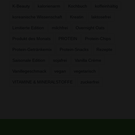
K-Beauty
kalorienarm
Kochbuch
koffeinhältig
koreanische Wissenschaft
Kreatin
laktosefrei
Limitierte Edition
milchfrei
Overnight Oats
Produkt des Monats
PROTEIN
Protein-Chips
Protein-Getränkemix
Protein-Snacks
Rezepte
Saisonale Edition
sojafrei
Vanilla Crème
Vanillegeschmack
vegan
vegetarisch
VITAMINE & MINERALSTOFFE
zuckerfrei