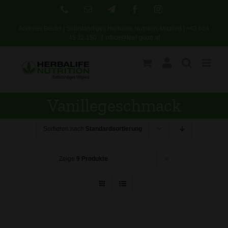
Skip
Phone
E-
Telegram
Facebook
Instagram
Mail
to
Andreas Beutel | Selbständiges Herbalife Nutrition-Mitglied |
+43 664
content
45 32 150
|
office@feel-good.at
Vanillegeschmack
Sortieren nach
Standardsortierung
Zeige
9 Produkte