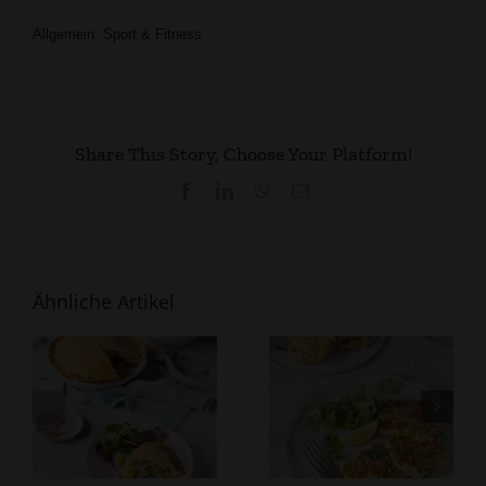
Allgemein
,
Sport & Fitness
Share This Story, Choose Your Platform!
Facebook
LinkedIn
WhatsApp
E-
Mail
Ähnliche Artikel
Fluffige
Steinpilzsuppe
Pfannkuchen mit
mit Klößchen
grünen Erbsen