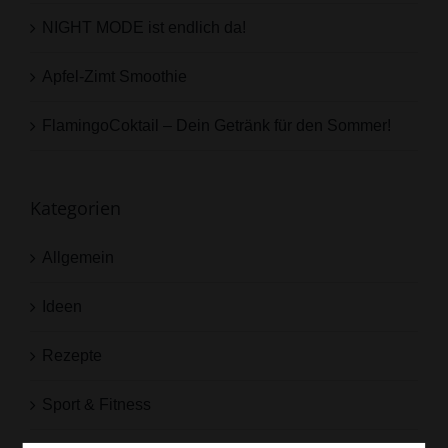
NIGHT MODE ist endlich da!
Apfel-Zimt Smoothie
FlamingoCoktail – Dein Getränk für den Sommer!
Kategorien
Allgemein
Ideen
Rezepte
Sport & Fitness