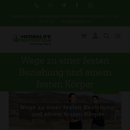
Skip
Phone
E-
Telegram
Facebook
Instagram
Mail
to
Andreas Beutel | Selbständiges Herbalife Nutrition-Mitglied |
+43 664
content
45 32 150
|
office@feel-good.at
Wege zu einer festen
Beziehung und einem
festen Körper
Zeige
grösseres
Bild