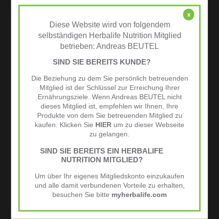
Tipps
x
Diese Website wird von folgendem
selbständigen Herbalife Nutrition Mitglied
Jetzt zum Newsletter anmelden
betrieben: Andreas BEUTEL
und -10% Gutschein sichern!
SIND SIE BEREITS KUNDE?
Die Beziehung zu dem Sie persönlich betreuenden
Mitglied ist der Schlüssel zur Erreichung Ihrer
Ernährungsziele. Wenn Andreas BEUTEL nicht
dieses Mitglied ist, empfehlen wir Ihnen, Ihre
Produkte von dem Sie betreuenden Mitglied zu
Schlagwörter
kaufen. Klicken Sie
HIER
um zu dieser Webseite
zu gelangen.
AKTIVES LEBEN
beerig
Fitness
Frühstück
SIND SIE BEREITS EIN HERBALIFE
NUTRITION MITGLIED?
GUT LEBEN
Mittag- oder Abendessen
Night Mode
Um über Ihr eigenes Mitgliedskonto einzukaufen
Protein
Protein-Snacks
proteinreich
und alle damit verbundenen Vorteile zu erhalten,
besuchen Sie bitte
myherbalife.com
RICHTIG ESSEN
Sportsnack
Süßspeise