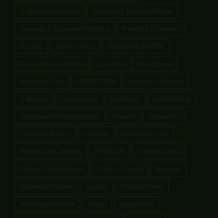
Erdbeergeschmack
Formula 1 Express Riegel
Formula 1 Gesunde Mahlzeit
Formula 1-Shakes
fruchtig
Gelee-Drops
GESUNDE FETTE
Gesundes Frühstück
glutenfrei
Hautpflege
Herbalife Gels
HYDRATION
Ideal zum Backen
K-Beauty
kalorienarm
Kochbuch
koffeinhältig
koreanische Wissenschaft
Kreatin
laktosefrei
Limitierte Edition
milchfrei
Overnight Oats
Produkt des Monats
PROTEIN
Protein-Chips
Protein-Getränkemix
Protein-Snacks
Rezepte
Saisonale Edition
sojafrei
Vanilla Crème
Vanillegeschmack
vegan
vegetarisch