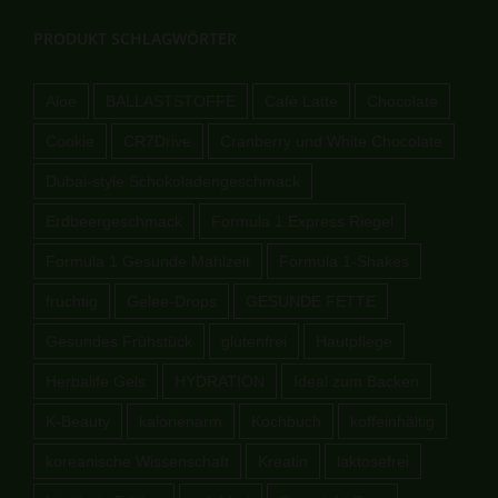
PRODUKT SCHLAGWÖRTER
Aloe
BALLASTSTOFFE
Cafè Latte
Chocolate
Cookie
CR7Drive
Cranberry und White Chocolate
Dubai-style Schokoladengeschmack
Erdbeergeschmack
Formula 1 Express Riegel
Formula 1 Gesunde Mahlzeit
Formula 1-Shakes
fruchtig
Gelee-Drops
GESUNDE FETTE
Gesundes Frühstück
glutenfrei
Hautpflege
Herbalife Gels
HYDRATION
Ideal zum Backen
K-Beauty
kalorienarm
Kochbuch
koffeinhältig
koreanische Wissenschaft
Kreatin
laktosefrei