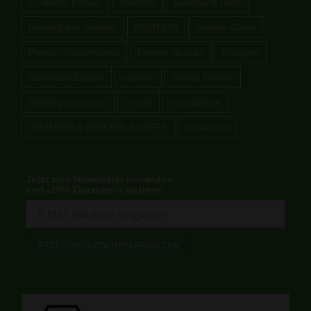
Limitierte Edition
milchfrei
Overnight Oats
Produkt des Monats
PROTEIN
Protein-Chips
Protein-Getränkemix
Protein-Snacks
Rezepte
Saisonale Edition
sojafrei
Vanilla Crème
Vanillegeschmack
vegan
vegetarisch
VITAMINE & MINERALSTOFFE
zuckerfrei
Jetzt zum Newsletter anmelden
und -10% Gutschein sichern!